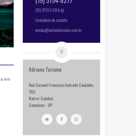
(19) 3754-8277
(19) 97133-5154
Formulário de contato
vendas@adrianaturismo.com.br
Adriana Turismo
ia em
Rua Coronel Francisco Andrade Coutinho,
263
Bairro: Cambui
Campinas - SP